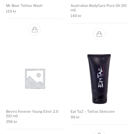
Mr Bear Tattoo Wash
Australian BodyCare Pure Oil (30
ml)
119
kr
140
kr
Beviro Forever Young Elixir 2.0
Epi Ta2 – Tattoo Skincare
(50 ml)
99
kr
296
kr