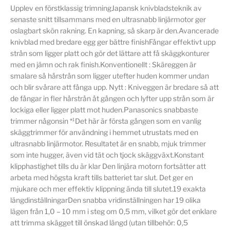
Upplev en förstklassig trimningJapansk knivbladsteknik av
senaste snitt tillsammans med en ultrasnabb linjärmotor ger
oslagbart skön rakning. En kapning, så skarp är den.Avancerade
knivblad med bredare egg ger bättre finishFångar effektivt upp
strån som ligger platt och gör det lättare att få skäggkonturer
med en jämn och rak finish.Konventionellt : Skäreggen är
smalare så hårstrån som ligger utefter huden kommer undan
och blir svårare att fånga upp. Nytt : Kniveggen är bredare så att
de fångar in fler hårstrån åt gången och lyfter upp strån som är
lockiga eller ligger platt mot huden.Panasonics snabbaste
trimmer någonsin *¹Det här är första gången som en vanlig
skäggtrimmer för användning i hemmet utrustats med en
ultrasnabb linjärmotor. Resultatet är en snabb, mjuk trimmer
som inte hugger, även vid tät och tjock skäggväxt.Konstant
klipphastighet tills du är klar Den linjära motorn fortsätter att
arbeta med högsta kraft tills batteriet tar slut. Det ger en
mjukare och mer effektiv klippning ända till slutet.19 exakta
längdinställningarDen snabba vridinställningen har 19 olika
lägen från 1,0 – 10 mm i steg om 0,5 mm, vilket gör det enklare
att trimma skägget till önskad längd (utan tillbehör: 0,5