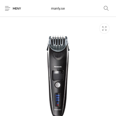
manly.se
MENY