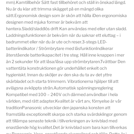
mm).Kamtillbehör Sätt fast tillbehöret och ställ in önskad längd.
Nu är du klar att trimma skägget på en mängd olika
sätt.Ergonomisk design som är skön att hålla iDen ergonomiska
designen med mjuka former är bekväm att
hantera.Sladd/sladdlös drift Kan användas med eller utan sladd.
Laddningsfunktionen är bekväm när du saknar ett eluttag – i
badrummet eller när du är ute och reser.3-stegs LED-
batteriindikator / Strömbrytare med låsfunktionIndikerar
återstående batterikapacitet i tre steg. Håll inne knappen i mer
än 2 sekunder för att låsa/låsa upp strömbrytaren.Tvättbar Den
vattentäta konstruktionen gör underhållet enkelt och
hygieniskt. Innan du sköljer av den ska du ta av det yttre
skärbladet och starta trimmern. Vibrationerna hjälper till att
avlägsna avklippta strån.Automatisk spänningsreglering
Kompatibel med 100 – 240V och därmed användbar i hela
världen, med rätt adapter.Kvalitet är vårt arv, förnyelse är vår
traditionPanasonic utvecklar den japanska konsten att
framställa exceptionellt skarpa och starka svärdsklingor genom
att tillämpa senaste teknik i tillverkningen av knivblad med
enastående hög kvalitet.Det är knivblad som bara kan tillverkas
av Panasonic. Vass, enastående skarpslipad och tålig. Detta är i