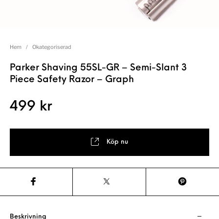
Hem
/
Okategoriserad
Parker Shaving 55SL-GR – Semi-Slant 3
Piece Safety Razor – Graph
499
kr
Köp nu
Beskrivning