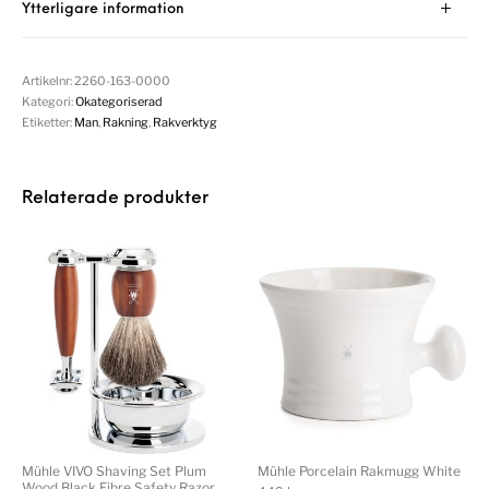
Ytterligare information
Artikelnr:
2260-163-0000
Kategori:
Okategoriserad
Etiketter:
Man
,
Rakning
,
Rakverktyg
Relaterade produkter
Mühle VIVO Shaving Set Plum
Mühle Porcelain Rakmugg White
Wood Black Fibre Safety Razor