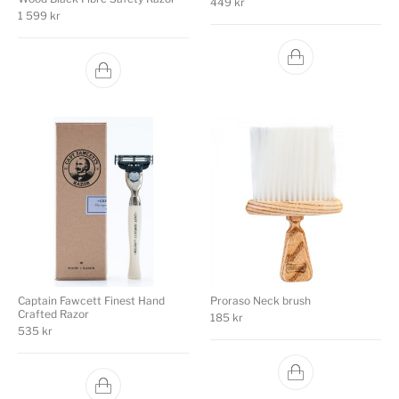
449
kr
1 599
kr
Captain Fawcett Finest Hand
Proraso Neck brush
Crafted Razor
185
kr
535
kr