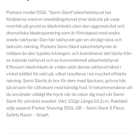
Parkers model 55SL "Semi-Slant"säkerhetshyvel har
fördelarna med en snedstångshyvel (mer skäryta på varje
morrhår på grund av bladvinkeln) utan den aggressivitet och
dramatiska bladexponering som är förknippad med andra
sneda rakhyvlar. Den här rakhyveln ger en otroligt nära och
bekväm rakning. Parkers Semi-Slant säkerhetshyvlar är
mildare än den typiska lutningen, och kombinerar det bästa från
en lutande rakhyvel och en konventionell säkerhetshyvel.
Eftersom bladvinkeln är vriden skär denna rakhyvel håret i
vinkel istället för rakt på, vilket resulterar i en mycket effektiv
rakning. Semi-Slants är bra för dem med tjockare, grövre hår,
såväl som för våtrakare med känslig hud. Vi rekommenderar att
du använder väldigt lite tryck när du rakar dig med vår Semi-
Slant för utmärkt resultat. Vikt: 102gr Längd 10,1cm. Rakblad
säljs separat Parker Shaving 55SL-GR – Semi-Slant 3 Piece
Safety Razor – Graph