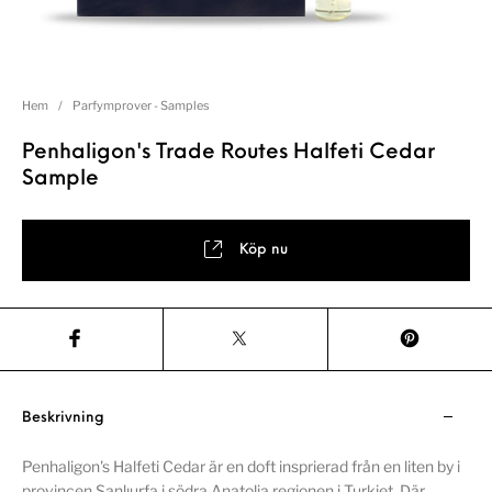
Hem
/
Parfymprover - Samples
Penhaligon's Trade Routes Halfeti Cedar
Sample
Köp nu
Beskrivning
Penhaligon's Halfeti Cedar är en doft insprierad från en liten by i
provincen Şanlıurfa i södra Anatolia regionen i Turkiet. Där