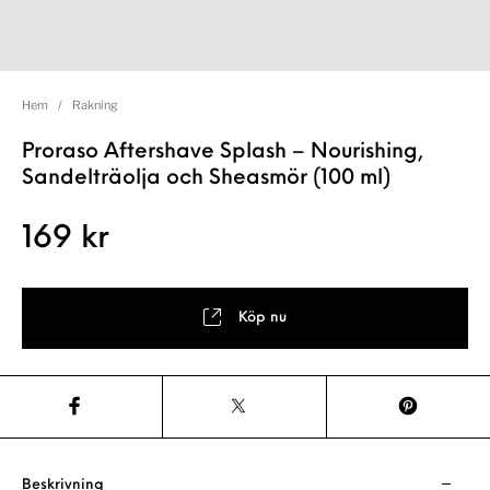
Hem
/
Rakning
Proraso Aftershave Splash – Nourishing,
Sandelträolja och Sheasmör (100 ml)
169
kr
Köp nu
Beskrivning