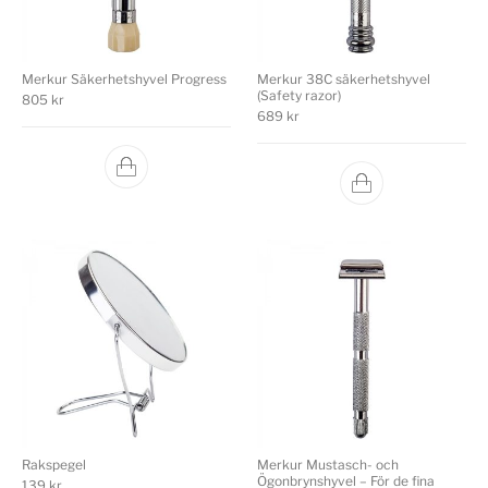
Merkur Säkerhetshyvel Progress
Merkur 38C säkerhetshyvel
(Safety razor)
805
kr
689
kr
Rakspegel
Merkur Mustasch- och
Ögonbrynshyvel – För de fina
139
kr