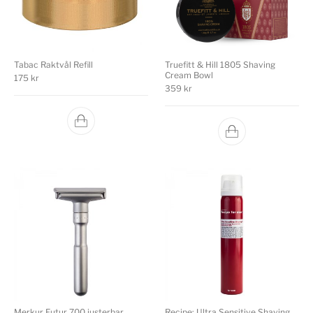
Tabac Raktvål Refill
Truefitt & Hill 1805 Shaving
Cream Bowl
175
kr
359
kr
Merkur Futur 700 justerbar
Recipe: Ultra Sensitive Shaving