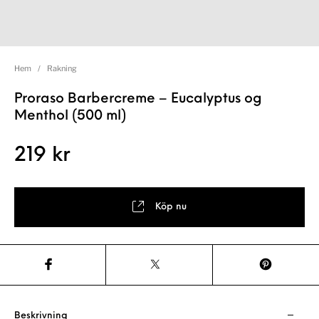
Hem
/
Rakning
Proraso Barbercreme – Eucalyptus og
Menthol (500 ml)
219
kr
Köp nu
Beskrivning