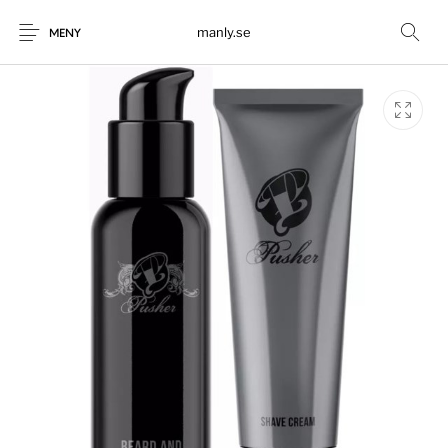
manly.se
MENY