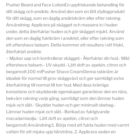
Pusher Beard and Face LotionEn uppfriskande behandling för
ditt skägg och ansikte. Använd den som en lätt stylingprodukt
för ditt skägg, som en daglig ansiktskräm eller efter rakning.
Användning: Applicera på skägget och massera in i huden
under, detta återfuktar huden och gör skägget mjukt. Använd
den som en daglig fuktkräm i ansiktet, eller efter rakning som
ett aftershave balsam. Detta kommer att resultera i ett friskt,
återfuktat ansikte.
– Mjukar upp och kontrollerar skägget.- Återfuktar din hud.- Mild
aftershave balsam.- UV-skydd.- Lätt doft av apelsin, citron och
bergamott.100 mlPusher Shave CreamDenna rakkräm är
idealisk för normal till grov skäggväxt och ger samtidigt extra
återfuktning till normal till torr hud. Med dess krämiga
konsistens och skyddande egenskaper garanterar den en nära,
bekväm rakning varje gång, samtidigt som den lämnar huden
mjuk och slät.- Skyddar huden och ger minimalt obehag.-
Lämnar huden mjuk och slät.- Berikad av fuktgivande
macadamiaolja.- Lätt doft av apelsin, citron och
bergamott.Användning:1. Börja med att fukta huden med varmt
vatten för att mjuka upp hårstråna. 2. Applicera sedan en