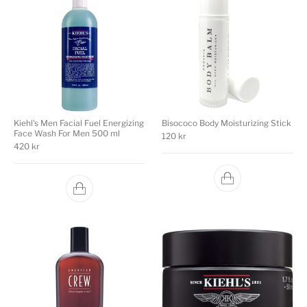
Kiehl's Men Facial Fuel Energizing
Bisococo Body Moisturizing Stick
Face Wash For Men 500 ml
120
kr
420
kr