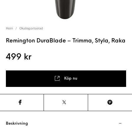
Hem
/
Okategoriserad
Remington DuraBlade – Trimma, Styla, Raka
499
kr
Köp nu
Beskrivning