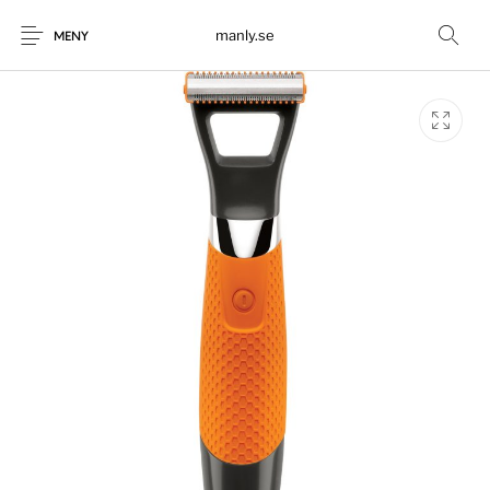
manly.se
MENY