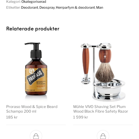
Kategori:
Okategoriserad
Etiketter:
Deodorant
,
Deospray
,
Herrparfym & deodorant
,
Man
Relaterade produkter
Proraso Wood & Spice Beard
Mühle VIVO Shaving Set Plum
Schampo 200 ml
Wood Black Fibre Safety Razor
185
kr
1 599
kr