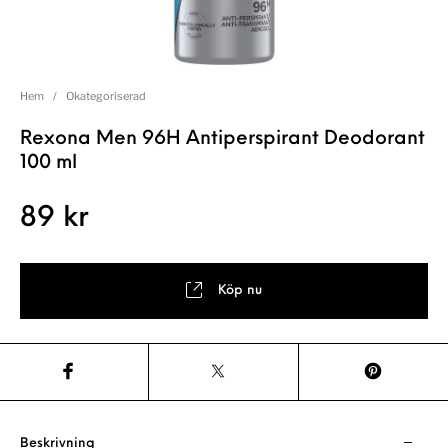
Hem
/
Okategoriserad
Rexona Men 96H Antiperspirant Deodorant
100 ml
89
kr
Köp nu
Beskrivning