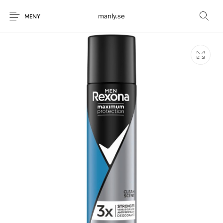
manly.se
MENY