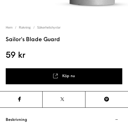
Hem
/
Rakning
/
Säkerhetshyvlar
Sailor's Blade Guard
59
kr
Köp nu
Beskrivning