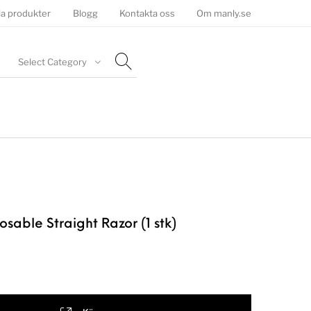
la produkter
Blogg
Kontakta oss
Om manly.se
Select Category
posable Straight Razor (1 stk)