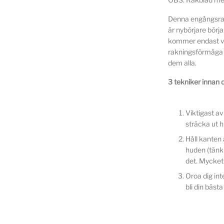
Denna engångsrak
är nybörjare börja
kommer endast var
rakningsförmåga k
dem alla.
3 tekniker innan d
Viktigast av
sträcka ut 
Håll kanten 
huden (tänk 
det. Mycket 
Oroa dig int
bli din bäst