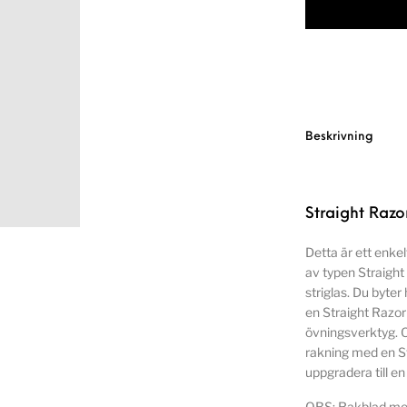
Beskrivning
Straight Razor
Detta är ett enkel
av typen Straight
striglas. Du byter
en Straight Razor 
övningsverktyg. O
rakning med en Str
uppgradera till en
OBS: Rakblad medf