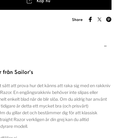
Köp nu
Share
 från Sailor's
t sätt att prova hur det känns att raka sig med en rakkniv
 Razor. En engångsrakkniv behöver inte slipas eller
 helt enkelt blad när de blir slöa. Om du aldrig har använt
tidigare är detta ett mycket bra (och prisvärt)
m du gillar det och bestämmer dig för att klassisk
aight Razor verkligen är din grej kan du alltid
 dyrare modell.
öljer ej.