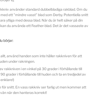
kniv använder standard dubbelbladiga rakblad. Om du
 med ett "mindre vasst" blad som Derby. Potentiella snitt
a ytliga med dessa blad. När du är helt säker på din
an du använda ett Feather-blad. Det är det vassaste av
u börjar:
 allt, använd handen som inte håller rakkniven för att
huden under rakningen.
av rakkniven i en vinkel på 30 grader i förhållande till
90 grader i förhållande till huden och ta en tredjedel av
enklare!)
e för snitt. En vass rakkniv ser farlig ut men kommer att
a vän när den hanteras korrekt!