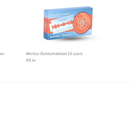
oam
Merkur Dubbelrakblad 10-pack
85
kr