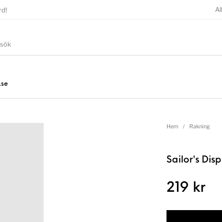
Al
rd!
.se
Hem
/
Rakning
Sailor's Dis
219
kr