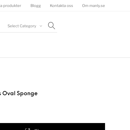
la produkter
Blogg
Kontakta oss
Om manly.se
Select Category
s Oval Sponge