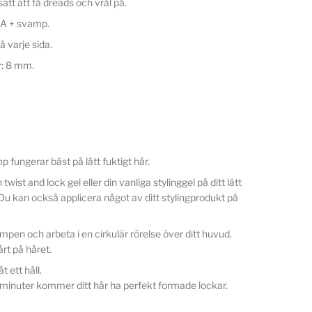
sätt att få dreads och vrål på.
VA + svamp.
å varje sida.
: 8 mm.
fungerar bäst på lätt fuktigt hår.
twist and lock gel eller din vanliga stylinggel på ditt lätt
 Du kan också applicera något av ditt stylingprodukt på
en och arbeta i en cirkulär rörelse över ditt huvud.
årt på håret.
t ett håll.
minuter kommer ditt hår ha perfekt formade lockar.