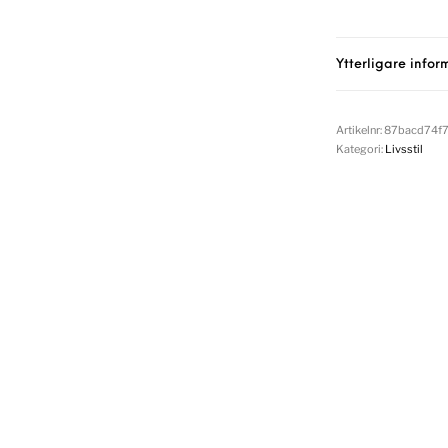
Ytterligare infor
Artikelnr:
87bacd74f
Kategori:
Livsstil