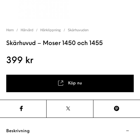
Hem
/
Hårvård
/
Hårklippning
/
Skärhuvuden
Skärhuvud – Moser 1450 och 1455
399
kr
Köp nu
Beskrivning