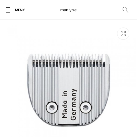
manly.se
MENY