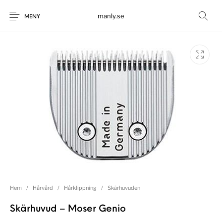
manly.se
MENY
Hem
/
Hårvård
/
Hårklippning
/
Skärhuvuden
Skärhuvud – Moser Genio