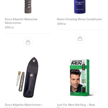
Dovo Klipette Mekanisk
Nisim Finishing Rinse Conditioner
Nästrimmer
349
kr
595
kr
Dovo Klipette Nästrimmer i
Just For Men Hårfärg – Real