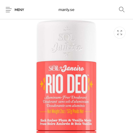
manly.se
MENY