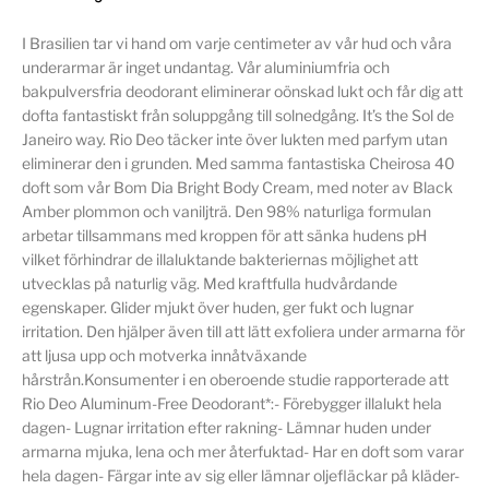
I Brasilien tar vi hand om varje centimeter av vår hud och våra
underarmar är inget undantag. Vår aluminiumfria och
bakpulversfria deodorant eliminerar oönskad lukt och får dig att
dofta fantastiskt från soluppgång till solnedgång. It’s the Sol de
Janeiro way. Rio Deo täcker inte över lukten med parfym utan
eliminerar den i grunden. Med samma fantastiska Cheirosa 40
doft som vår Bom Dia Bright Body Cream, med noter av Black
Amber plommon och vaniljträ. Den 98% naturliga formulan
arbetar tillsammans med kroppen för att sänka hudens pH
vilket förhindrar de illaluktande bakteriernas möjlighet att
utvecklas på naturlig väg. Med kraftfulla hudvårdande
egenskaper. Glider mjukt över huden, ger fukt och lugnar
irritation. Den hjälper även till att lätt exfoliera under armarna för
att ljusa upp och motverka innåtväxande
hårstrån.Konsumenter i en oberoende studie rapporterade att
Rio Deo Aluminum-Free Deodorant*:- Förebygger illalukt hela
dagen- Lugnar irritation efter rakning- Lämnar huden under
armarna mjuka, lena och mer återfuktad- Har en doft som varar
hela dagen- Färgar inte av sig eller lämnar oljefläckar på kläder-