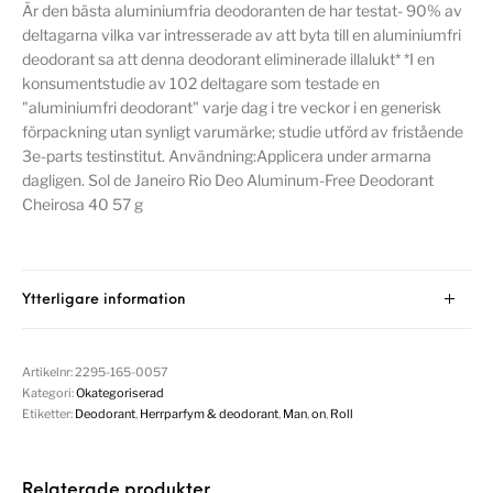
Är den bästa aluminiumfria deodoranten de har testat- 90% av
deltagarna vilka var intresserade av att byta till en aluminiumfri
deodorant sa att denna deodorant eliminerade illalukt* *I en
konsumentstudie av 102 deltagare som testade en
"aluminiumfri deodorant" varje dag i tre veckor i en generisk
förpackning utan synligt varumärke; studie utförd av fristående
3e-parts testinstitut. Användning:Applicera under armarna
dagligen. Sol de Janeiro Rio Deo Aluminum-Free Deodorant
Cheirosa 40 57 g
Ytterligare information
Artikelnr:
2295-165-0057
Kategori:
Okategoriserad
Etiketter:
Deodorant
,
Herrparfym & deodorant
,
Man
,
on
,
Roll
Relaterade produkter