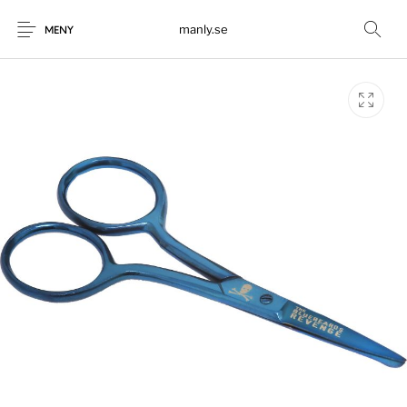
manly.se
MENY