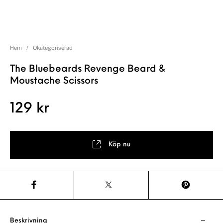
Hem
/
Okategoriserad
The Bluebeards Revenge Beard &
Moustache Scissors
129
kr
Köp nu
Beskrivning