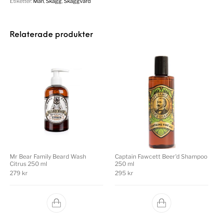
Etiketter:
Man
,
Skägg
,
Skäggvård
Relaterade produkter
Mr Bear Family Beard Wash
Captain Fawcett Beer'd Shampoo
Citrus 250 ml
250 ml
279
kr
295
kr