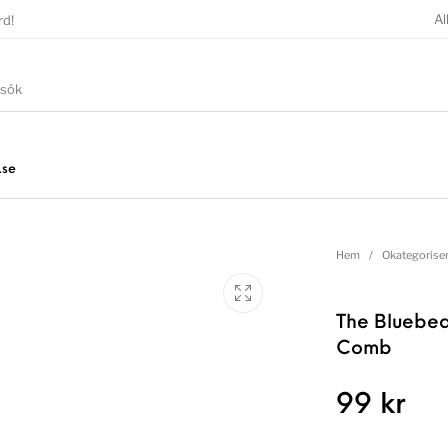
Al
rd!
.se
Hem
/
Okategorise
The Bluebe
Comb
99
kr