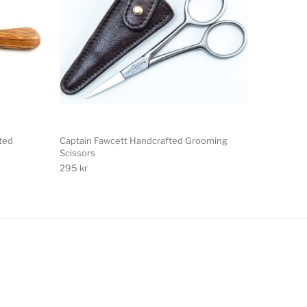
ted
Captain Fawcett Handcrafted Grooming
Scissors
295
kr