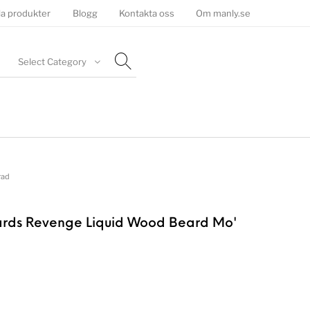
la produkter
Blogg
Kontakta oss
Om manly.se
Select Category
rad
ards Revenge Liquid Wood Beard Mo'