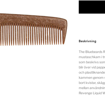
Beskrivning
The Bluebeards 
mustaschkam i trä
som beskrivs som
blir över vid pappe
och plastliknand
kammen genom skäg
bort kvistar, skä
mellan användnin
Revenge Liquid 