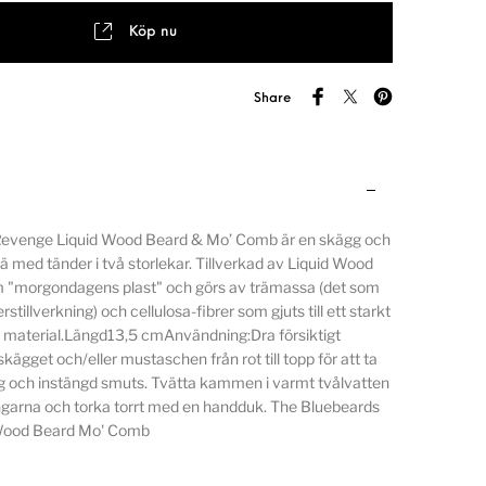
Köp nu
Share
Revenge Liquid Wood Beard & Mo’ Comb är en skägg och
 med tänder i två storlekar. Tillverkad av Liquid Wood
 "morgondagens plast" och görs av trämassa (det som
rstillverkning) och cellulosa-fibrer som gjuts till ett starkt
e material.Längd13,5 cmAnvändning:Dra försiktigt
get och/eller mustaschen från rot till topp för att ta
gg och instängd smuts. Tvätta kammen i varmt tvålvatten
garna och torka torrt med en handduk. The Bluebeards
Wood Beard Mo' Comb