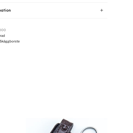
mation
0000
rad
Skäggborste