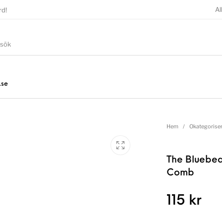
Al
rd!
.se
Hem
/
Okategorise
The Bluebea
Comb
115
kr