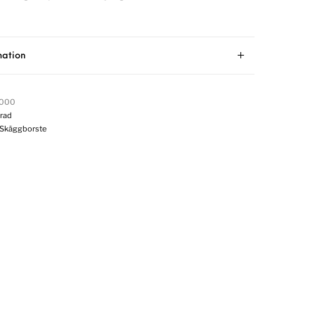
mation
0000
rad
Skäggborste