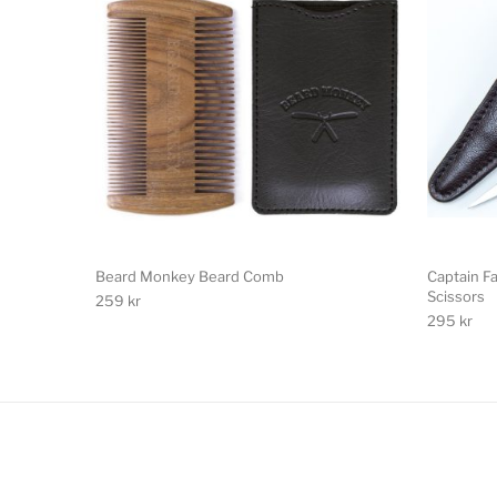
Beard Monkey Beard Comb
Captain F
Scissors
259
kr
295
kr