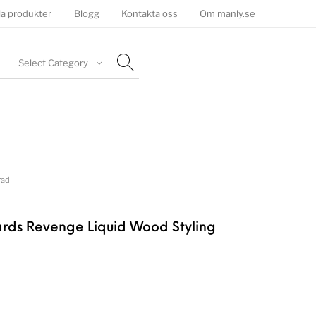
la produkter
Blogg
Kontakta oss
Om manly.se
Select Category
rad
rds Revenge Liquid Wood Styling