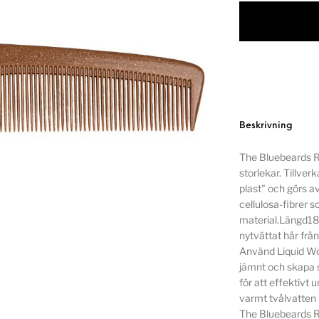
Beskrivning
The Bluebeards R
storlekar. Tillv
plast" och görs a
cellulosa-fibrer s
material.Längd1
nytvättat hår från 
Använd Liquid Wo
jämnt och skapa 
för att effektivt
varmt tvålvatten
The Bluebeards 