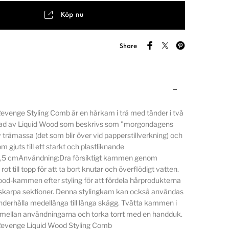
Köp nu
Share
evenge Styling Comb är en hårkam i trä med tänder i två
erkad av Liquid Wood som beskrivs som "morgondagens
v trämassa (det som blir över vid papperstillverkning) och
om gjuts till ett starkt och plastliknande
8,5 cmAnvändning:Dra försiktigt kammen genom
rot till topp för att ta bort knutar och överflödigt vatten.
od-kammen efter styling för att fördela hårprodukterna
skarpa sektioner. Denna stylingkam kan också användas
 underhålla medellånga till långa skägg. Tvätta kammen i
 mellan användningarna och torka torrt med en handduk.
Revenge Liquid Wood Styling Comb