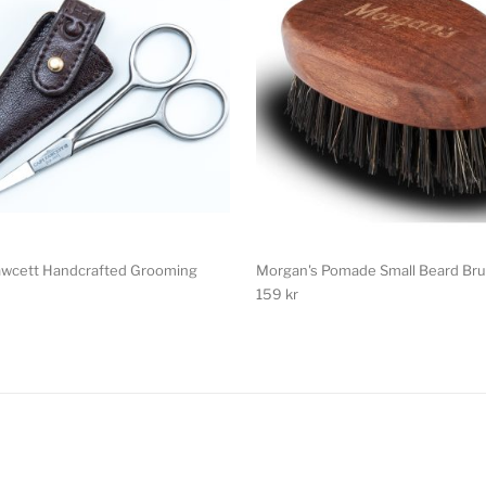
awcett Handcrafted Grooming
Morgan's Pomade Small Beard Br
159
kr