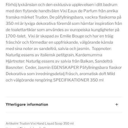
Förhöj lyxkänslan och den exklusiva upplevelsen i ditt badrum
med den flytande handtvålen Vixi Eaux de Parfum från anrika
franska märket Trudon. De påfyllningsbara, vackra flaskorna på
350 ml är lyxiga dekorativa föremål som hämtar inspiration från
de toalettartiklar som användes av europeiska kungligheter på
1700-talet. Vixi är skapad av Emilie Bouge och har en träig
fräschör och förmedlar en uppfriskande, välgörande känsla
med sina noter av sandelträ, salvia och jasmin. Toppnoter:
Naturlig essens av italiensk petitgrain, Kardemumma
Hjärtnoter: Naturlig essens av salvia från Balkan, Sandelträ
Basnoter: Ceder, Jasmin EGENSKAPER Påfyllningsbara flaskor
Dekorativa som inredningsdetalj Fräsch, aromatisk doft Mild
och välgörande rengöring SPECIFIKATIONER 350 ml
Ytterligare information
Artikelnr:
Trudon Vixi Hand Liquid Soap 350 ml