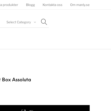
la produkter
Blogg
Kontakta oss
Om manly.se
Select Category
t Box Assoluta