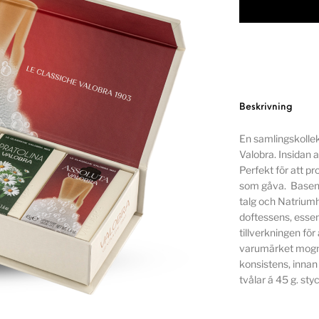
Beskrivning
En samlingskollek
Valobra. Insidan 
Perfekt för att pr
som gåva. Basen i
talg och Natriumh
doftessens, essent
tillverkningen för 
varumärket mogna
konsistens, inna
tvålar á 45 g. sty