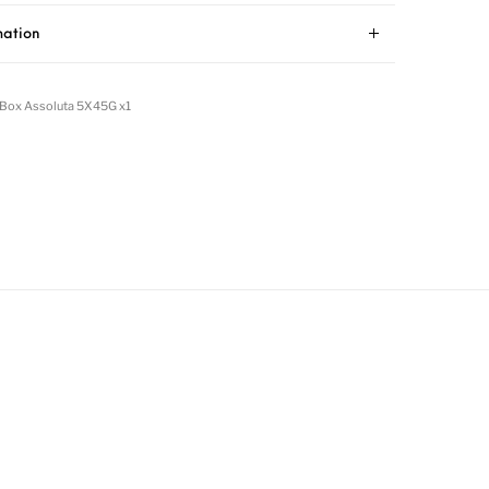
mation
t Box Assoluta 5X45G x1