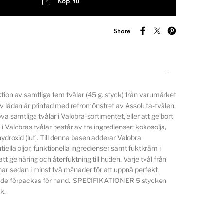
Köp nu
Share
tion av samtliga fem tvålar (45 g. styck) från varumärket
av lådan är printad med retromönstret av Assoluta-tvålen.
ova samtliga tvålar i Valobra-sortimentet, eller att ge bort
 Valobras tvålar består av tre ingredienser: kokosolja,
ydroxid (lut). Till denna basen adderar Valobra
iella oljor, funktionella ingredienser samt fuktkräm i
att ge näring och återfuktning till huden. Varje tvål från
r sedan i minst två månader för att uppnå perfekt
n de förpackas för hand. SPECIFIKATIONER 5 stycken
ck.