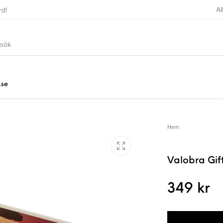
Al
rd!
.se
Hem
Valobra Gif
349
kr