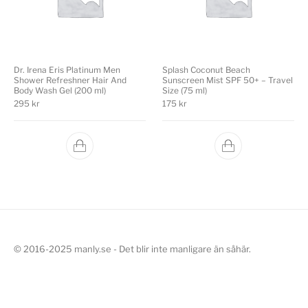
Dr. Irena Eris Platinum Men
Splash Coconut Beach
Shower Refreshner Hair And
Sunscreen Mist SPF 50+ – Travel
Body Wash Gel (200 ml)
Size (75 ml)
295
kr
175
kr
© 2016-2025 manly.se - Det blir inte manligare än såhär.