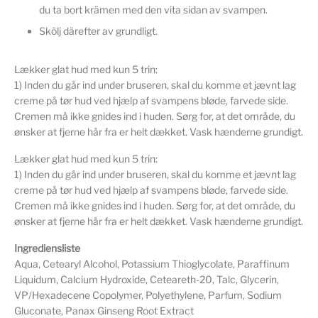
du ta bort krämen med den vita sidan av svampen.
Skölj därefter av grundligt.
Lækker glat hud med kun 5 trin:
1) Inden du går ind under bruseren, skal du komme et jævnt lag
creme på tør hud ved hjælp af svampens bløde, farvede side.
Cremen må ikke gnides ind i huden. Sørg for, at det område, du
ønsker at fjerne hår fra er helt dækket. Vask hænderne grundigt.
Lækker glat hud med kun 5 trin:
1) Inden du går ind under bruseren, skal du komme et jævnt lag
creme på tør hud ved hjælp af svampens bløde, farvede side.
Cremen må ikke gnides ind i huden. Sørg for, at det område, du
ønsker at fjerne hår fra er helt dækket. Vask hænderne grundigt.
Ingrediensliste
Aqua, Cetearyl Alcohol, Potassium Thioglycolate, Paraffinum
Liquidum, Calcium Hydroxide, Ceteareth-20, Talc, Glycerin,
VP/Hexadecene Copolymer, Polyethylene, Parfum, Sodium
Gluconate, Panax Ginseng Root Extract