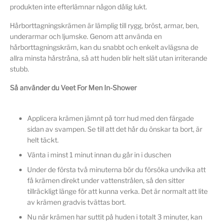
produkten inte efterlämnar någon dålig lukt.
Hårborttagningskrämen är lämplig till rygg, bröst, armar, ben,
underarmar och ljumske. Genom att använda en
hårborttagningskräm, kan du snabbt och enkelt avlägsna de
allra minsta hårstråna, så att huden blir helt slät utan irriterande
stubb.
Så använder du Veet For Men In-Shower
Applicera krämen jämnt på torr hud med den färgade
sidan av svampen. Se till att det hår du önskar ta bort, är
helt täckt.
Vänta i minst 1 minut innan du går in i duschen
Under de första två minuterna bör du försöka undvika att
få krämen direkt under vattenstrålen, så den sitter
tillräckligt länge för att kunna verka. Det är normalt att lite
av krämen gradvis tvättas bort.
Nu när krämen har suttit på huden i totalt 3 minuter, kan