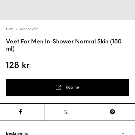
Hem
/
Kroppsvård
Veet For Men In-Shower Normal Skin (150
ml)
128
kr
Köp nu
Beskrivning