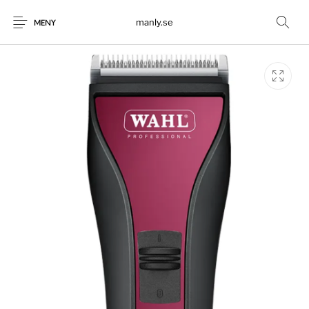
manly.se
MENY