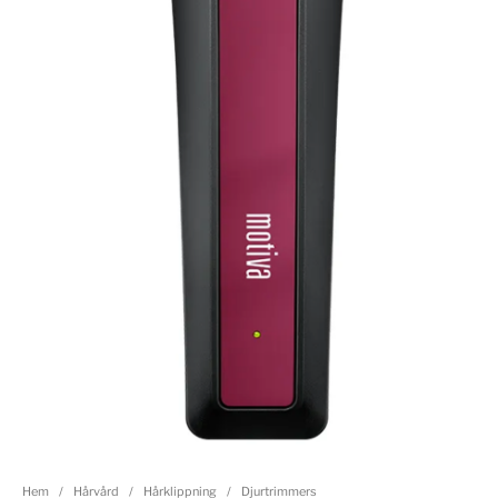
Hem
/
Hårvård
/
Hårklippning
/
Djurtrimmers