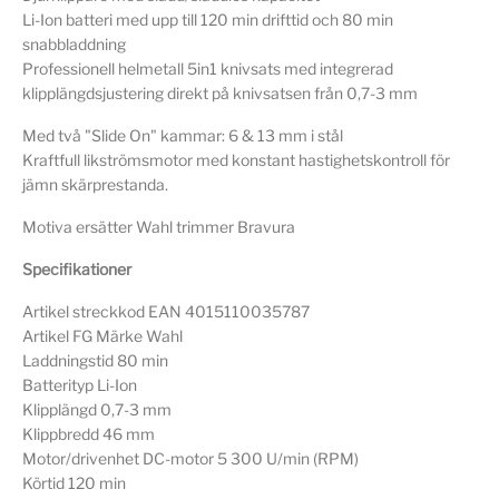
Li-Ion batteri med upp till 120 min drifttid och 80 min
snabbladdning
Professionell helmetall 5in1 knivsats med integrerad
klipplängdsjustering direkt på knivsatsen från 0,7-3 mm
Med två "Slide On" kammar: 6 & 13 mm i stål
Kraftfull likströmsmotor med konstant hastighetskontroll för
jämn skärprestanda.
Motiva ersätter Wahl trimmer Bravura
Specifikationer
Artikel streckkod EAN 4015110035787
Artikel FG Märke Wahl
Laddningstid 80 min
Batterityp Li-Ion
Klipplängd 0,7-3 mm
Klippbredd 46 mm
Motor/drivenhet DC-motor 5 300 U/min (RPM)
Körtid 120 min