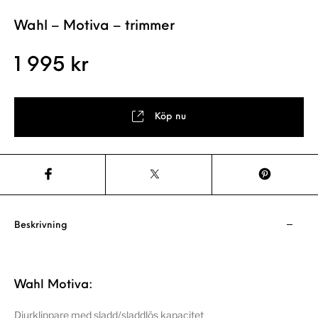
Wahl – Motiva – trimmer
1 995
kr
Köp nu
Beskrivning
Wahl Motiva:
Djurklippare med sladd/sladdlös kapacitet