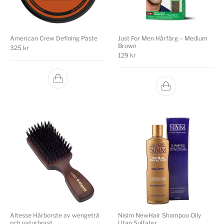
American Crew Defining Paste
Just For Men Hårfärg – Medium
Brown
325
kr
129
kr
Altesse Hårborste av wengeträ
Nisim NewHair Shampoo Oily
och naturborst
Utan Sulfater