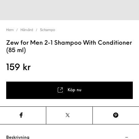
Hem
/
Hårvård
/
Schampo
Zew for Men 2-1 Shampoo With Conditioner
(85 ml)
159
kr
Köp nu
Beskrivning