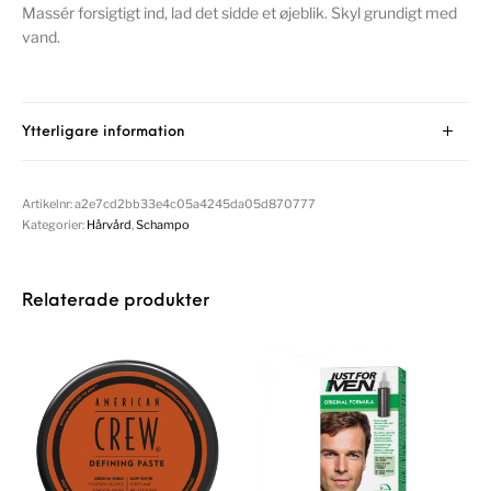
Massér forsigtigt ind, lad det sidde et øjeblik. Skyl grundigt med
vand.
Ytterligare information
Artikelnr:
a2e7cd2bb33e4c05a4245da05d870777
Kategorier:
Hårvård
,
Schampo
Relaterade produkter