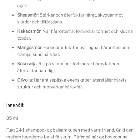
mjäll.
Sheasmör
: Stärker och återfuktar håret, skyddar mot
skador och tillför glans.
Kakaosmör
: När hårrötterna, förhindrar torrhet och kluvna
toppar.
Mangosmör
: Förhindrar fuktförlust, lugnar hårbotten och
främjar sund hårväxt.
Kokosolja
: Rik på vitaminer, förhindrar håravfall och
återfuktar naturligt.
Olivolja
: Har antiseptiska egenskaper, återställer hårets
struktur och motverkar håravfall.
Innehåll:
85 ml
Fugt 2-i-1 shampoo- og balsamkuben med varmt vand. Gnid den
mellem hænderne for at få skum. Påfør på hår og hovedbund.