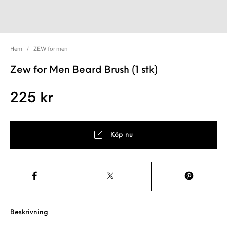
Hem
/
ZEW for men
Zew for Men Beard Brush (1 stk)
225
kr
Köp nu
Beskrivning