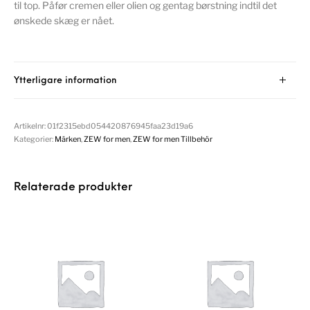
til top. Påfør cremen eller olien og gentag børstning indtil det
ønskede skæg er nået.
Ytterligare information
Artikelnr:
01f2315ebd054420876945faa23d19a6
Kategorier:
Märken
,
ZEW for men
,
ZEW for men Tillbehör
Relaterade produkter