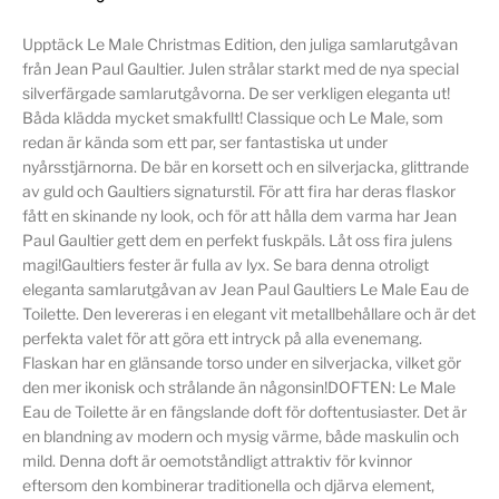
Upptäck Le Male Christmas Edition, den juliga samlarutgåvan
från Jean Paul Gaultier. Julen strålar starkt med de nya special
silverfärgade samlarutgåvorna. De ser verkligen eleganta ut!
Båda klädda mycket smakfullt! Classique och Le Male, som
redan är kända som ett par, ser fantastiska ut under
nyårsstjärnorna. De bär en korsett och en silverjacka, glittrande
av guld och Gaultiers signaturstil. För att fira har deras flaskor
fått en skinande ny look, och för att hålla dem varma har Jean
Paul Gaultier gett dem en perfekt fuskpäls. Låt oss fira julens
magi!Gaultiers fester är fulla av lyx. Se bara denna otroligt
eleganta samlarutgåvan av Jean Paul Gaultiers Le Male Eau de
Toilette. Den levereras i en elegant vit metallbehållare och är det
perfekta valet för att göra ett intryck på alla evenemang.
Flaskan har en glänsande torso under en silverjacka, vilket gör
den mer ikonisk och strålande än någonsin!DOFTEN: Le Male
Eau de Toilette är en fängslande doft för doftentusiaster. Det är
en blandning av modern och mysig värme, både maskulin och
mild. Denna doft är oemotståndligt attraktiv för kvinnor
eftersom den kombinerar traditionella och djärva element,