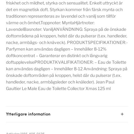
friskhet och mildhet, styrka och sensualitet. Enkelt uttryckt är
det en magnetisk doft. Styrkan kommer från färsk mynta och
traditionen representeras av lavendel och vanilj som tillför
värme och ömhet.Toppnoter: MyntaHjärtnoter:
LavendelBasnoter: VaniljANVÄNDNING: Spraya på de önskade
doftområdena på kroppen, helst där du pulserar (t.ex. handleder,
nacke, armbågs- och knäveck). PRODUKTSPECIFIKATIONER:-
Parfymen kan användas dagligen – Innehåller 8-12%
doftkoncentrat – Garanterar en distinkt och långvarig
doftupplevelsePRODUKTKVALIFIKATIONER: – Eau de Toilette
kan användas dagligen – Innehåller 8-12 Användning: Spraya på
önskade doftområden på kroppen, helst där du pulserar (t.ex.
handleder, nacke, armbågsleder och knäleder). Jean Paul
Gaultier Le Male Eau de Toilette Collector Xmas 125 ml
Ytterligare information
Artikelnr:
1156-405-0125