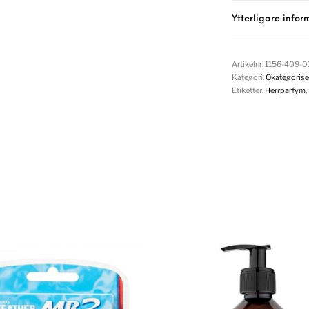
Ytterligare infor
Artikelnr:
1156-409-0
Kategori:
Okategorise
Etiketter:
Herrparfym
,