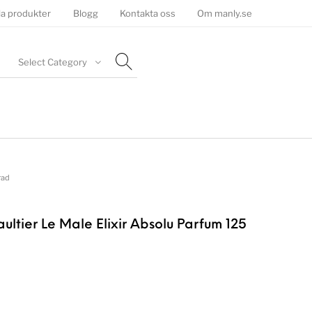
la produkter
Blogg
Kontakta oss
Om manly.se
Select Category
rad
ultier Le Male Elixir Absolu Parfum 125