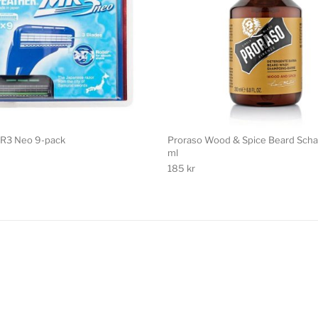
MR3 Neo 9-pack
Proraso Wood & Spice Beard Sc
ml
185
kr