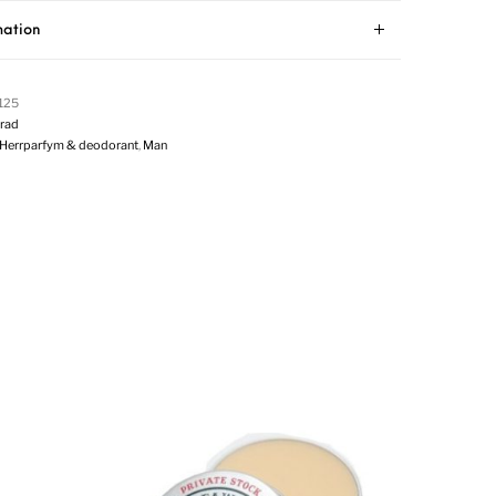
mation
125
rad
Herrparfym & deodorant
,
Man