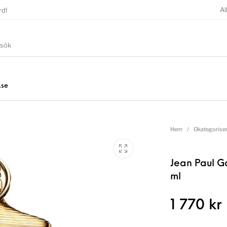
Al
rd!
.se
Hem
/
Okategorise
Jean Paul Ga
ml
1 770
kr