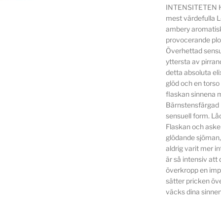
INTENSITETEN 
mest värdefulla L
ambery aromatiska
provocerande plom
Överhettad sensua
yttersta av pirra
detta absoluta e
glöd och en torso
flaskan sinnena m
Bärnstensfärgad 
sensuell form. Låd
Flaskan och aske
glödande sjöman, 
aldrig varit mer 
är så intensiv att
överkropp en impo
sätter pricken öv
väcks dina sinnen