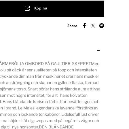
Köp nu
Share
VÄRMEBÖLJA OMBORD PÅ GAULTIER-SKEPPETMed
solu på däck är sensualiteten på topp och intensiteten
 tryckande dimman från maskineriet drar hans muskler
 och ansträngning och skapar en gyllene flaska, formad
jömans torso. Snart börjar hans strålande aura att lysa
en mot högre intensitet, för allt i hans kölvatten
uld. Hans bländande karisma förbluffar besättningen och
en i brand. Le Males legendariska lavendel förstärks av
mon och lockande tonkabönor. Lidelsefull lust driver
trema höjder. Låt dig svepas med på begärets vågor och
a dig till nya horisonter.DEN BLÄNDANDE