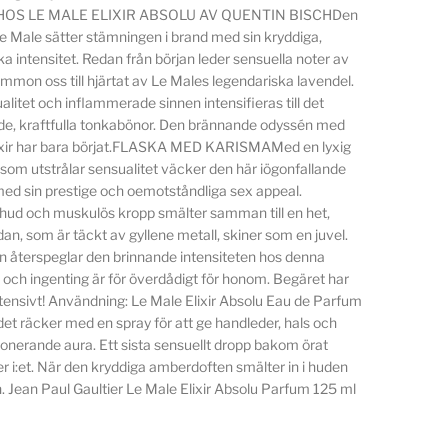
HOS LE MALE ELIXIR ABSOLU AV QUENTIN BISCHDen
e Male sätter stämningen i brand med sin kryddiga,
 intensitet. Redan från början leder sensuella noter av
mon oss till hjärtat av Le Males legendariska lavendel.
litet och inflammerade sinnen intensifieras till det
nde, kraftfulla tonkabönor. Den brännande odyssén med
lixir har bara börjat.FLASKA MED KARISMAMed en lyxig
 som utstrålar sensualitet väcker den här iögonfallande
ed sin prestige och oemotståndliga sex appeal.
hud och muskulös kropp smälter samman till en het,
an, som är täckt av gyllene metall, skiner som en juvel.
n återspeglar den brinnande intensiteten hos denna
och ingenting är för överdådigt för honom. Begäret har
intensivt! Användning: Le Male Elixir Absolu Eau de Parfum
 det räcker med en spray för att ge handleder, hals och
nerande aura. Ett sista sensuellt dropp bakom örat
er i:et. När den kryddiga amberdoften smälter in i huden
. Jean Paul Gaultier Le Male Elixir Absolu Parfum 125 ml