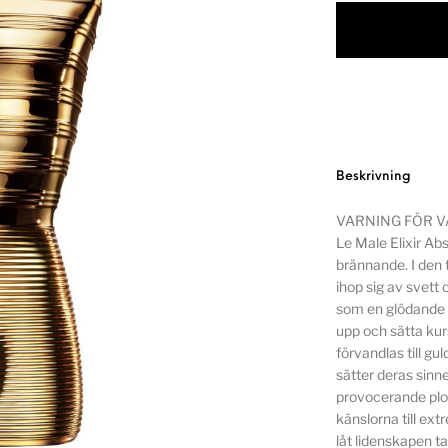
Beskrivning
VARNING FÖR 
Le Male Elixir Ab
brännande. I den
ihop sig av svett
som en glödande s
upp och sätta kurs
förvandlas till g
sätter deras sinn
provocerande plom
känslorna till ex
låt lidenskapen t