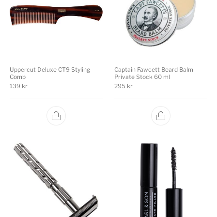
Uppercut Deluxe CT9 Styling
Captain Fawcett Beard Balm
Comb
Private Stock 60 ml
139
kr
295
kr