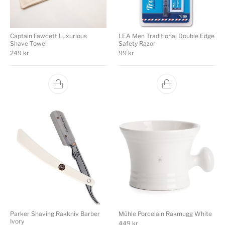
Captain Fawcett Luxurious
LEA Men Traditional Double Edge
Shave Towel
Safety Razor
249
kr
99
kr
Parker Shaving Rakkniv Barber
Mühle Porcelain Rakmugg White
Ivory
449
kr