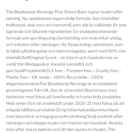
The Bluebeards Revenge Post Shave Balm lugnar huden efter
rakning. Ny, uppdaterad veganvänlig formula. Den innehåller
trollhassel, aloe vera och kamomill, som alla är välkända för sina
lugnande och läkande ingredienser. En snabbabsorberande
formula som ger långvarig återfuktning och motverkar utslag
och irritation efter rakningen. Ny förpackning i aluminium, som
är både påfyllningsbar och återvinningsbar, samt med 50% mer
innehåll.DoftOriginal Scent – en fräsch och maskulin mix av
vanilj från Madagaskar, klassisk sandelträ och
patchouliProduktetikSLS free – Paraben free – Cruelty free –
Plastic free – UK made – 100% Recyclable – 100%
VeganVarumärkeThe Bluebeards Revenge är en prisbelönt
groomingserie från UK. Den är utvecklad tillsammans med
barberare med fokus på funktionella och prisvärda produkter.
Hela serien fick ett ansiktslyft under 2020-21 med fokus på att
erbjuda hållbara produkter.Övrig InformationAluminiumburk
med skruvlock och logogravyrAnvändning:Skölj ansiktet efter
rakningen och klappa huden torr med en ren handduk. Avsluta
med after shave balmen och låt den sjunka in i huden. The