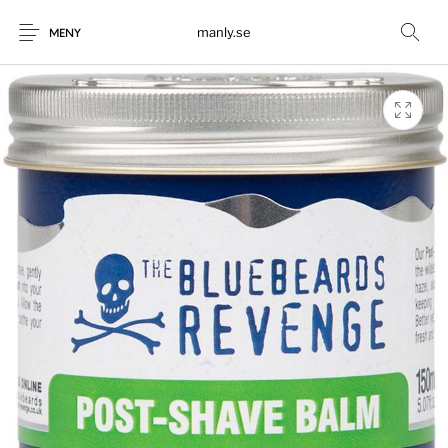
manly.se
MENY