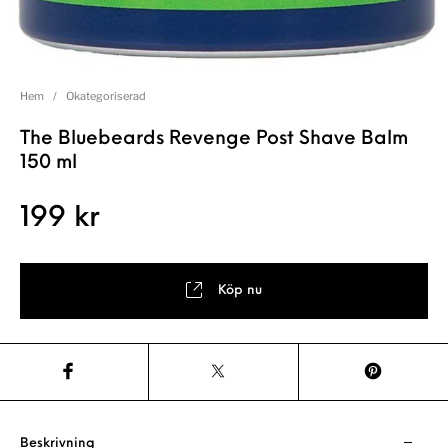
Hem
/
Okategoriserad
The Bluebeards Revenge Post Shave Balm
150 ml
199
kr
Köp nu
Beskrivning